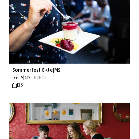
Sommerfest G+J e|MS
G+J e|MS |
EVENT
15